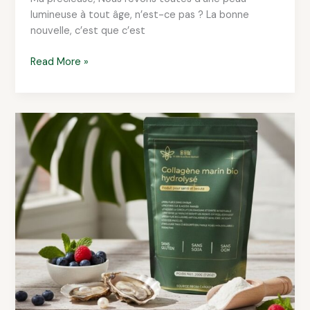
lumineuse à tout âge, n’est-ce pas ? La bonne
nouvelle, c’est que c’est
Read More »
Le
collagène
marin
bio
–
Beautiful
and
healthy
woman