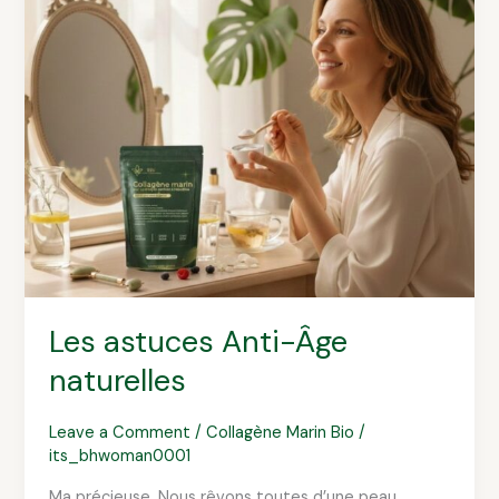
Anti-
Âge
naturelles
Les astuces Anti-Âge
naturelles
Leave a Comment
/
Collagène Marin Bio
/
its_bhwoman0001
Ma précieuse, Nous rêvons toutes d’une peau