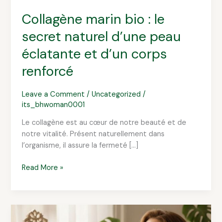
renforcé
Collagène marin bio : le
secret naturel d’une peau
éclatante et d’un corps
renforcé
Leave a Comment
/
Uncategorized
/
its_bhwoman0001
Le collagène est au cœur de notre beauté et de
notre vitalité. Présent naturellement dans
l’organisme, il assure la fermeté […]
Read More »
Les
astuces